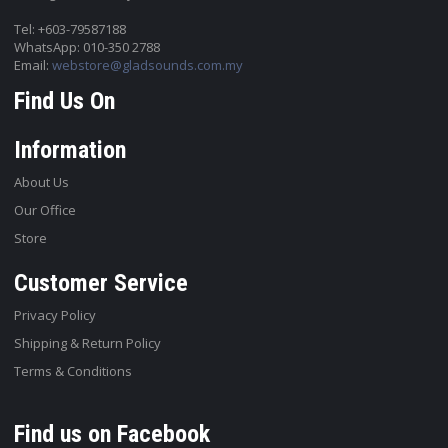
Tel: +603-79587188
WhatsApp: 010-350 2788
Email:
webstore@gladsounds.com.my
Find Us On
Information
About Us
Our Office
Store
Customer Service
Privacy Policy
Shipping & Return Policy
Terms & Conditions
Find us on Facebook