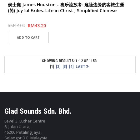
,
PUBLISHER
FAVOR BOOKSTORE 喜悦书房
侯士庭 James Houston - 喜乐流放者: 危险边缘的客旅生涯
(简) Joyful Exiles: Life in Christ , Simplified Chinese
RM48.00
RM43.20
SHOWING RESULTS: 1-12 OF 1153
[2]
[3]
[4]
LAST
[1]
Glad Sounds Sdn. Bhd.
Level 3, Luther Centre
6, Jalan Utara,
46200 Petaling Jaya,
Selangor D.E. Malaysia