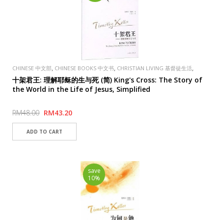
,
,
,
CHINESE 中文部
CHINESE BOOKS 中文书
CHRISTIAN LIVING 基督徒生活
,
PUBLISHER
FAVOR BOOKSTORE 喜悦书房
十架君王: 理解耶稣的生与死 (简) King's Cross: The Story of
the World in the Life of Jesus, Simplified
RM48.00
RM43.20
save
10%