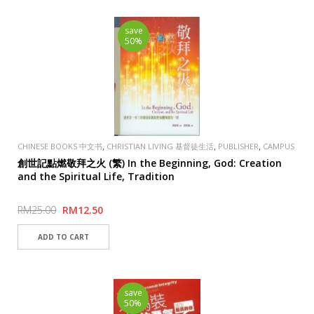
save
50%
,
,
,
CHINESE BOOKS 中文书
CHRISTIAN LIVING 基督徒生活
PUBLISHER
CAMPUS
,
EVANGELICAL FELLOWSHIP 校園
SPECIAL
創世記點燃敬拜之火 (繁) In the Beginning, God: Creation
and the Spiritual Life, Tradition
RM25.00
RM12.50
save
50%