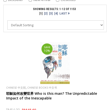
SHOWING RESULTS: 1-12 OF 1153
[2]
[3]
[4]
LAST
[1]
save
10%
,
CHINESE 中文部
CHINESE BOOKS 中文书
耶穌如何改變世界 Who is this man? The Unpredictable
Impact of the Inescapable
RM54.00
RM48.60