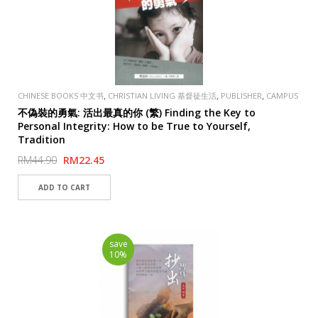
,
,
,
CHINESE BOOKS 中文书
CHRISTIAN LIVING 基督徒生活
PUBLISHER
CAMPUS
,
EVANGELICAL FELLOWSHIP 校園
SPECIAL
不偽裝的勇氣: 活出最真的你 (繁) Finding the Key to
Personal Integrity: How to be True to Yourself,
Tradition
RM44.90
RM22.45
save
10%