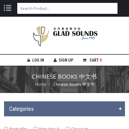
LOG IN
SIGN UP
CART
0
CHINESE BOOKS 中文书
Home
Chinese Books 中文书
Categories
Bestseller
New Arrival
Closeouts