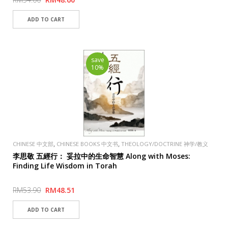
save
10%
,
,
CHINESE 中文部
CHINESE BOOKS 中文书
THEOLOGY/DOCTRINE 神学/教义
,
,
学
PUBLISHER
CAMPUS EVANGELICAL FELLOWSHIP 校園
李思敬 五經行： 妥拉中的生命智慧 Along with Moses:
Finding Life Wisdom in Torah
RM53.90
RM48.51