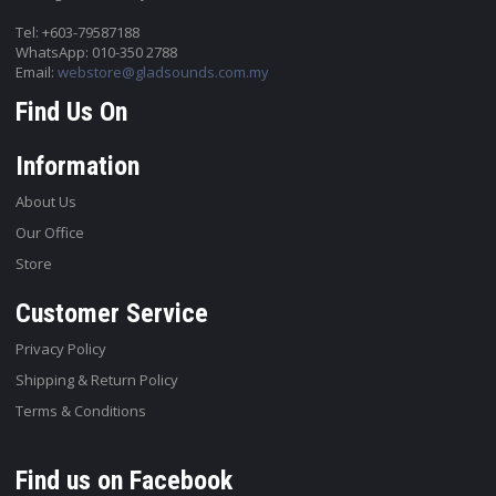
Tel: +603-79587188
WhatsApp: 010-350 2788
Email:
webstore@gladsounds.com.my
Find Us On
Information
About Us
Our Office
Store
Customer Service
Privacy Policy
Shipping & Return Policy
Terms & Conditions
Find us on Facebook