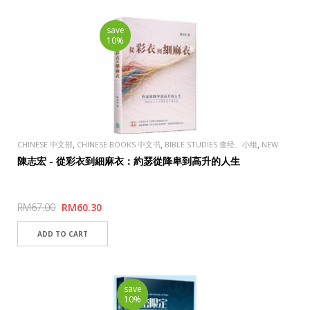
save
10%
,
,
,
CHINESE 中文部
CHINESE BOOKS 中文书
BIBLE STUDIES 查经、小组
NEW
,
,
ARRIVALS 新品上架
PUBLISHER
TAOSHENG, TAIWAN 道聲出版社
陳志宏 - 從彩衣到細麻衣：約瑟從降卑到高升的人生
RM67.00
RM60.30
save
10%