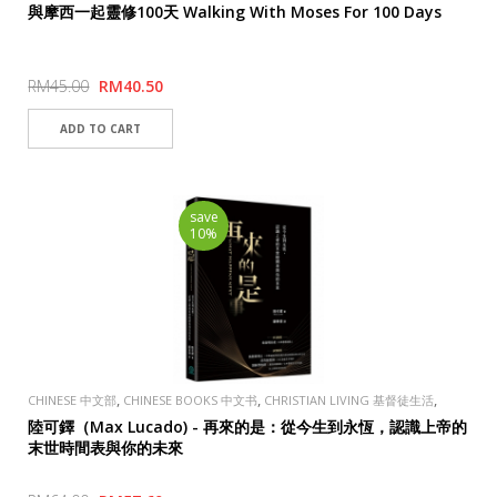
TAOSHENG, TAIWAN 道聲出版社
與摩西一起靈修100天 Walking With Moses For 100 Days
RM45.00
RM40.50
save
10%
,
,
,
CHINESE 中文部
CHINESE BOOKS 中文书
CHRISTIAN LIVING 基督徒生活
,
PUBLISHER
TAOSHENG, TAIWAN 道聲出版社
陸可鐸（Max Lucado) - 再來的是：從今生到永恆，認識上帝的
末世時間表與你的未來