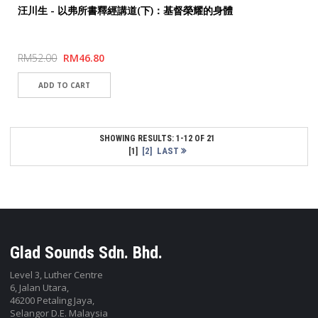
TAOSHENG, TAIWAN 道聲出版社
汪川生 - 以弗所書釋經講道(下)：基督榮耀的身體
RM52.00
RM46.80
SHOWING RESULTS: 1-12 OF 21
[2]
LAST
[1]
Glad Sounds Sdn. Bhd.
Level 3, Luther Centre
6, Jalan Utara,
46200 Petaling Jaya,
Selangor D.E. Malaysia