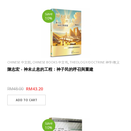
save
10%
,
,
CHINESE 中文部
CHINESE BOOKS 中文书
THEOLOGY/DOCTRINE 神学/教义
,
,
学
PUBLISHER
TAOSHENG, TAIWAN 道聲出版社
陳志宏 - 神未止息的工程：神子民的呼召與重建
RM48.00
RM43.20
save
10%