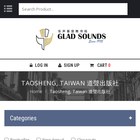
LOG IN
SIGN UP
CART
0
TAOSHENG, TAIWAN 道聲出版社
Home
Taosheng, Taiwan 道聲出版社
Categories
Bestseller
New Arrival
Closeouts