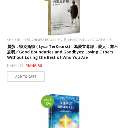
,
,
,
CHINESE 中文部
CHINESE BOOKS 中文书
CHRISTIAN LIVING 基督徒生活
,
PUBLISHER
TAOSHENG, TAIWAN 道聲出版社
麗莎．特克斯特 ( Lysa TerKeurst) - 為愛立界線：愛人，亦不
忘我／Good Boundaries and Goodbyes: Loving Others
Without Losing the Best of Who You Are
RM52.00
RM46.80
save
10%