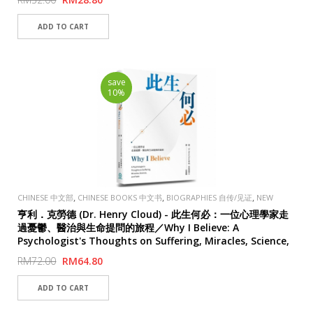
save
10%
,
,
,
CHINESE 中文部
CHINESE BOOKS 中文书
BIOGRAPHIES 自传/见证
NEW
,
,
ARRIVALS 新品上架
PUBLISHER
TAOSHENG, TAIWAN 道聲出版社
亨利．克勞德 (Dr. Henry Cloud) - 此生何必：一位心理學家走
過憂鬱、醫治與生命提問的旅程／Why I Believe: A
Psychologist's Thoughts on Suffering, Miracles, Science,
and Faith
RM72.00
RM64.80